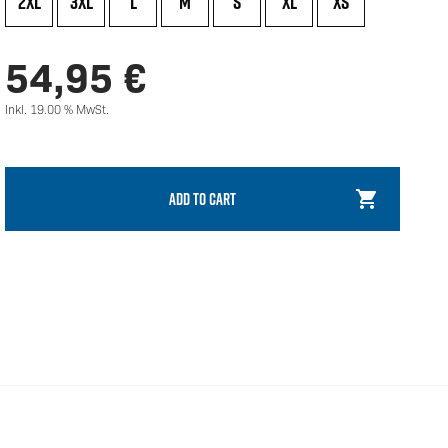
2XL
3XL
L
M
S
XL
XS
54,95
€
Inkl. 19.00 % MwSt.
ADD TO CART