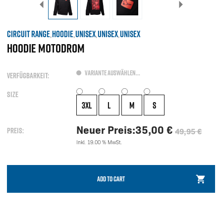
CIRCUIT RANGE
HOODIE
UNISEX
UNISEX
UNISEX
,
,
,
,
HOODIE MOTODROM
VARIANTE AUSWÄHLEN...
VERFÜGBARKEIT:
SIZE
3XL
L
M
S
Neuer Preis:
35,00
€
PREIS:
49,95
€
Original
Current
Inkl. 19.00 % MwSt.
price
price
was:
is:
49,95 €.
35,00 €.
ADD TO CART