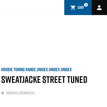
0
CART
HOODIE
TUNING RANGE
UNISEX
UNISEX
UNISEX
,
,
,
,
SWEATJACKE STREET TUNED
VARIANTE AUSWÄHLEN...