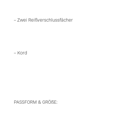
– Zwei Reißverschlussfächer
– Kord
PASSFORM & GRÖßE: