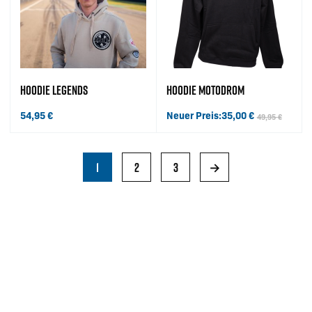
HOODIE LEGENDS
HOODIE MOTODROM
54,95
€
Neuer Preis:
35,00
€
49,95
€
Ursprünglicher Preis war: 49,95 
Aktueller Preis ist: 35,00 €.
1
2
3
→