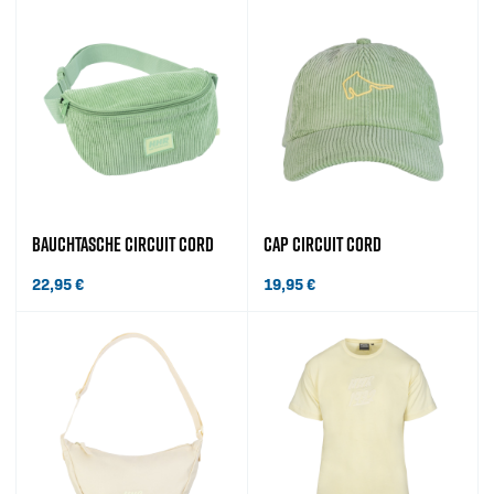
BAUCHTASCHE CIRCUIT CORD
CAP CIRCUIT CORD
22,95
€
19,95
€