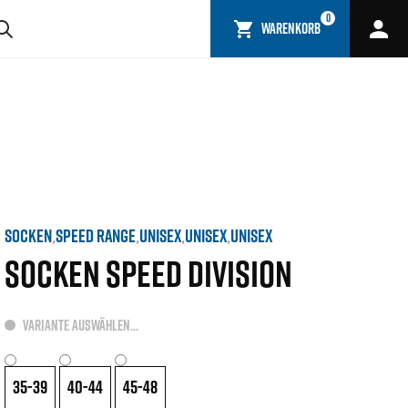
0
WARENKORB
SOCKEN
SPEED RANGE
UNISEX
UNISEX
UNISEX
,
,
,
,
SOCKEN SPEED DIVISION
VARIANTE AUSWÄHLEN...
35-39
40-44
45-48