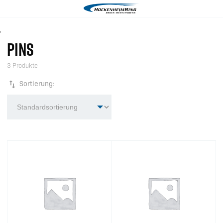
'
PINS
3 Produkte
Sortierung: