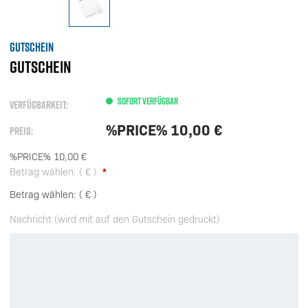
GUTSCHEIN
GUTSCHEIN
SOFORT VERFÜGBAR
VERFÜGBARKEIT:
%PRICE%
10,00
€
PREIS:
%PRICE%
10,00
€
Betrag wählen: ( € )
Betrag wählen:
( € )
Nachricht (wird mit auf den Gutschein gedruckt)