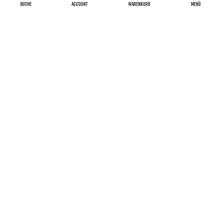
SUCHE
ACCOUNT
WARENKORB
MENÜ
Versand & Kosten
Widerrufsrecht
AGB
Impressum
Barrierefreiheitserklärung
FAQ
Datenschutzerklärung