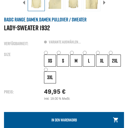
BASIC RANGE
DAMEN
DAMEN
PULLOVER / SWEATER
,
,
,
LADY-SWEATER 1932
VARIANTE AUSWÄHLEN...
VERFÜGBARKEIT:
SIZE
XS
S
M
L
XL
2XL
3XL
49,95
€
PREIS:
Inkl. 19.00 % MwSt.
IN DEN WARENKORB