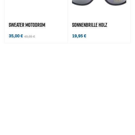
SWEATER MOTODROM
SONNENBRILLE HOLZ
35,00
€
19,95
€
49,95
€
Ursprünglicher Preis war: 49,95 €
Aktueller Preis ist: 35,00 €.