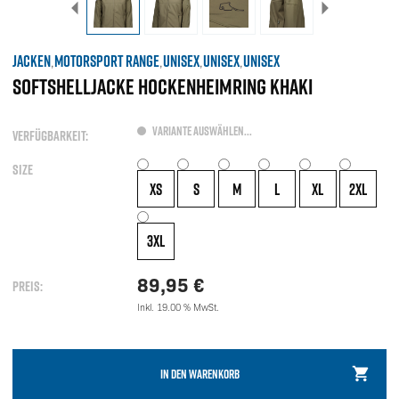
JACKEN
MOTORSPORT RANGE
UNISEX
UNISEX
UNISEX
,
,
,
,
SOFTSHELLJACKE HOCKENHEIMRING KHAKI
VARIANTE AUSWÄHLEN...
VERFÜGBARKEIT:
SIZE
XS
S
M
L
XL
2XL
3XL
89,95
€
PREIS:
Inkl. 19.00 % MwSt.
IN DEN WARENKORB