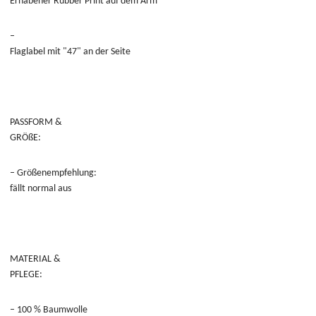
Erhabener Rubber Print auf dem Arm
–
Flaglabel mit "47" an der Seite
PASSFORM &
GRÖßE:
– Größenempfehlung:
fällt normal aus
MATERIAL &
PFLEGE:
– 100 % Baumwolle