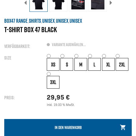
BOX47 RANGE
SHIRTS
UNISEX
UNISEX
UNISEX
,
,
,
,
T-SHIRT BOX 47 BLACK
VARIANTE AUSWÄHLEN...
VERFÜGBARKEIT:
SIZE
XS
S
M
L
XL
2XL
3XL
29,95
€
PREIS:
Inkl. 19.00 % MwSt.
IN DEN WARENKORB