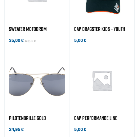
SWEATER MOTODROM
CAP DRAGSTER KIDS – YOUTH
35,00
€
5,00
€
49,95
€
Ursprünglicher Preis war: 49,95 €
Aktueller Preis ist: 35,00 €.
PILOTENBRILLE GOLD
CAP PERFORMANCE LINE
24,95
€
5,00
€