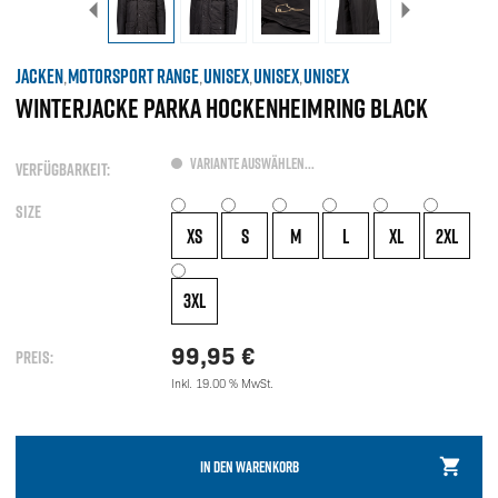
JACKEN
MOTORSPORT RANGE
UNISEX
UNISEX
UNISEX
,
,
,
,
WINTERJACKE PARKA HOCKENHEIMRING BLACK
VARIANTE AUSWÄHLEN...
VERFÜGBARKEIT:
SIZE
XS
S
M
L
XL
2XL
3XL
99,95
€
PREIS:
Inkl. 19.00 % MwSt.
IN DEN WARENKORB