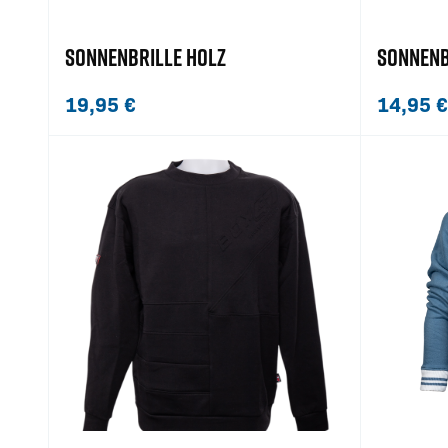
SONNENBRILLE HOLZ
SONNENB
19,95
€
14,95
€