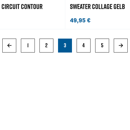
 CIRCUIT CONTOUR
SWEATER COLLAGE GELB
49,95
€
←
1
2
3
4
5
→