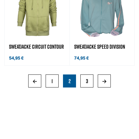
SWEATJACKE CIRCUIT CONTOUR
SWEATJACKE SPEED DIVISION
54,95
€
74,95
€
←
1
2
3
→