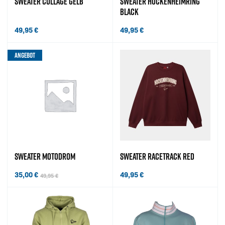
SWEATER COLLAGE GELB
SWEATER HOCKENHEIMRING
BLACK
49,95
€
49,95
€
ANGEBOT
SWEATER MOTODROM
SWEATER RACETRACK RED
35,00
€
49,95
€
49,95
€
Ursprünglicher Preis war: 49,95 €
Aktueller Preis ist: 35,00 €.